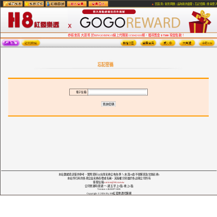
回首頁
|
常見問題
|
設為我的最愛
|
忘記密碼
|
會員登
恭禧會員 大頭哥 於BINGOBINGO線上代購第115042610期，獲得獎金
$7500
現金點數！
電子信箱:
本站數據資訊僅供參考，實際資料以台灣彩券公佈為準！(未滿18歲不得購買及兌換彩券)
本站所引用的各項公益彩券商標或名稱，其版權分別屬於各註冊公司所有
客服信箱:
service@h8.com.tw
公司營運時間 週一~週五 早上9點~晚上6點
Version v2608071028
Copyright © 2024 By H8紅發樂透代購網