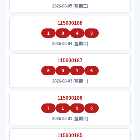
2026-08-05 (星期三)
115000188
1
8
4
3
2026-08-04 (星期二)
115000187
6
0
1
6
2026-08-03 (星期一)
115000186
7
1
9
5
2026-08-01 (星期六)
115000185