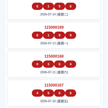
6
1
5
6
2026-07-14 (星期二)
115000169
6
1
9
9
2026-07-13 (星期一)
115000168
0
3
6
4
2026-07-11 (星期六)
115000167
4
5
0
8
2026-07-10 (星期五)