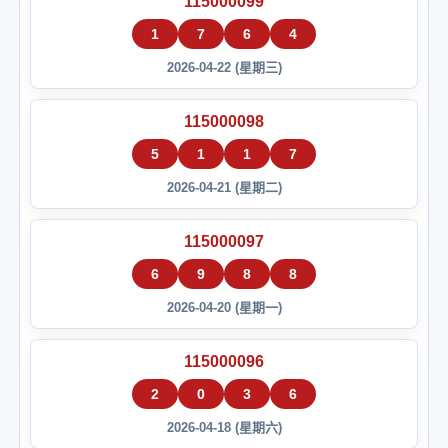
115000099
1
7
6
4
2026-04-22 (星期三)
115000098
5
1
1
7
2026-04-21 (星期二)
115000097
6
9
8
8
2026-04-20 (星期一)
115000096
2
0
3
6
2026-04-18 (星期六)