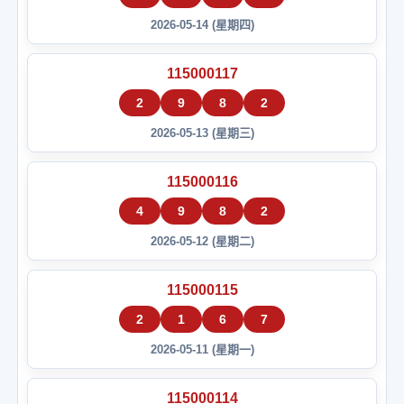
2026-05-14 (星期四)
115000117
2
9
8
2
2026-05-13 (星期三)
115000116
4
9
8
2
2026-05-12 (星期二)
115000115
2
1
6
7
2026-05-11 (星期一)
115000114