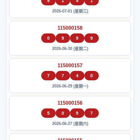
9
1
4
1
2026-07-01 (星期三)
115000158
0
9
9
9
2026-06-30 (星期二)
115000157
7
7
4
0
2026-06-29 (星期一)
115000156
5
0
9
7
2026-06-27 (星期六)