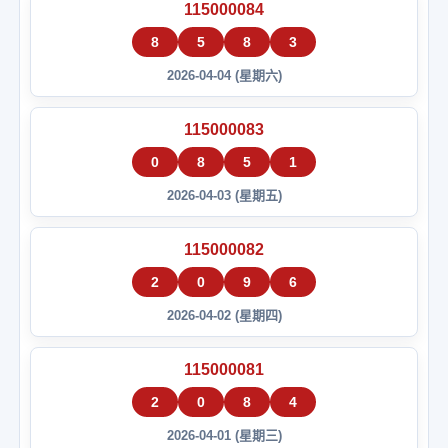
115000084
8
5
8
3
2026-04-04 (星期六)
115000083
0
8
5
1
2026-04-03 (星期五)
115000082
2
0
9
6
2026-04-02 (星期四)
115000081
2
0
8
4
2026-04-01 (星期三)