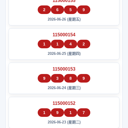
115000155
2
6
5
9
2026-06-26 (星期五)
115000154
1
1
4
2
2026-06-25 (星期四)
115000153
9
3
8
9
2026-06-24 (星期三)
115000152
1
9
1
7
2026-06-23 (星期二)