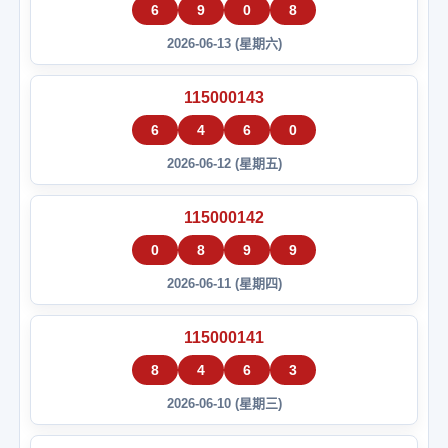
6
9
0
8
2026-06-13 (星期六)
115000143
6
4
6
0
2026-06-12 (星期五)
115000142
0
8
9
9
2026-06-11 (星期四)
115000141
8
4
6
3
2026-06-10 (星期三)