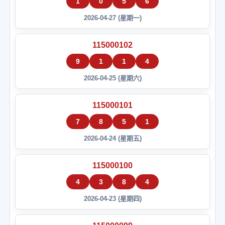
1
0
5
6
2026-04-27 (星期一)
115000102
9
1
1
4
2026-04-25 (星期六)
115000101
7
8
5
1
2026-04-24 (星期五)
115000100
4
3
8
4
2026-04-23 (星期四)