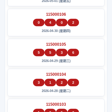
2026-05-01 (星期五)
115000106
0
4
0
2
2026-04-30 (星期四)
115000105
5
5
3
6
2026-04-29 (星期三)
115000104
3
1
2
2
2026-04-28 (星期二)
115000103