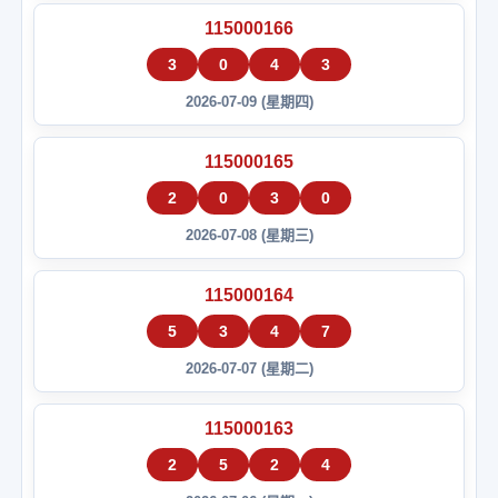
115000166
3
0
4
3
2026-07-09 (星期四)
115000165
2
0
3
0
2026-07-08 (星期三)
115000164
5
3
4
7
2026-07-07 (星期二)
115000163
2
5
2
4