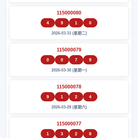
115000080
4
9
1
0
2026-03-31 (星期二)
115000079
0
0
7
9
2026-03-30 (星期一)
115000078
9
1
2
4
2026-03-28 (星期六)
115000077
1
3
2
8